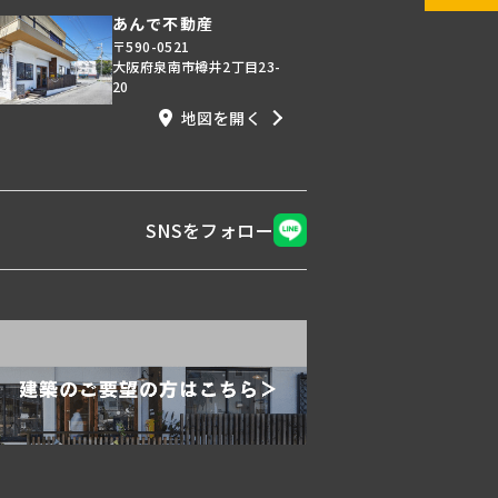
あんで不動産
〒590-0521
大阪府泉南市樽井2丁目23-
20
地図を開く
SNSをフォロー