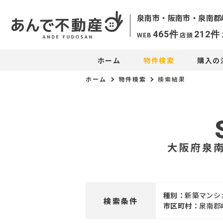
泉南市・阪南市・
泉南郡
465
件
212
件
WEB
店頭
ホーム
物件検索
購入の
ホーム
物件検索
検索結果
大阪府泉
種別：
新築マンシ
検索条件
市区町村：
泉南郡