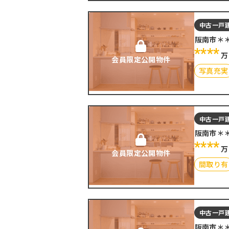
中古一戸
阪南市＊
****
万
会員限定公開物件
写真充実
中古一戸
阪南市＊
****
万
会員限定公開物件
間取り有
中古一戸
阪南市＊