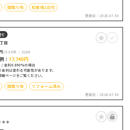
間取り有
駐車場2台可
更新日：
2026.07.30
建て
3丁目
円
19.53坪
2LDK
例：
17,740
円
 / 金利0.890%の場合
り金利は変わる可能性があります。
詳細ページをご覧ください。
間取り有
リフォーム済み
更新日：
2026.07.30
台可
駐車場3台可
＊＊＊