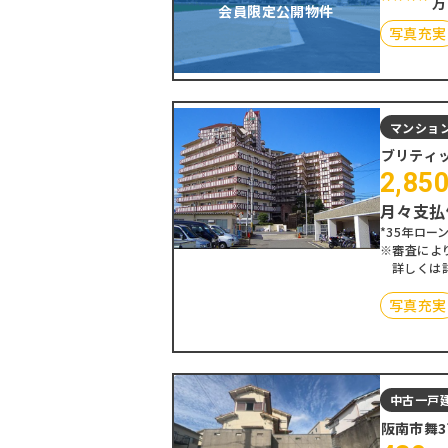
万
会員限定公開物件
写真充実
マンショ
ブリティ
2,85
月々支払
*35年ローン
※審査によ
詳しくは
写真充実
中古一戸
阪南市舞