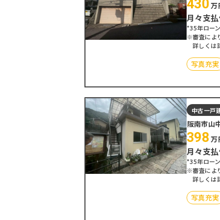
430
万
月々支払
*35年ローン
※審査によ
詳しくは
写真充実
中古一戸
阪南市山
398
万
月々支払
*35年ローン
※審査によ
詳しくは
写真充実