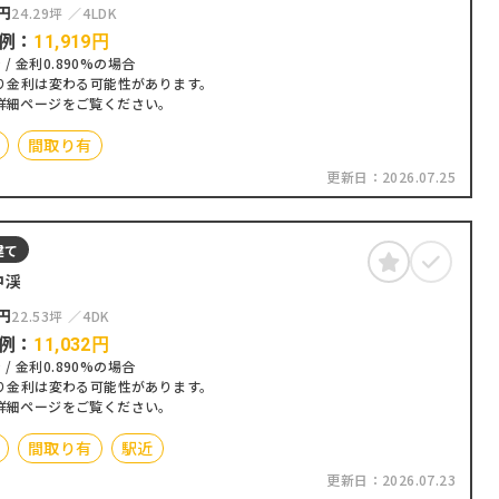
円
24.29坪
4LDK
例：
11,919
円
 / 金利0.890%の場合
り金利は変わる可能性があります。
詳細ページをご覧ください。
間取り有
更新日：
2026.07.25
建て
中渓
円
22.53坪
4DK
例：
11,032
円
 / 金利0.890%の場合
り金利は変わる可能性があります。
詳細ページをご覧ください。
間取り有
駅近
更新日：
2026.07.23