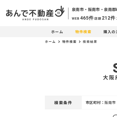
泉南市・阪南市・
泉南郡
465
件
212
件
WEB
店頭
ホーム
物件検索
購入の
ホーム
物件検索
検索結果
大阪
検索条件
市区町村：
阪南市