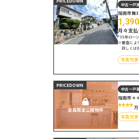
PRICEDOWN
中古一戸
阪南市舞
1,39
月々支払
*35年ローン
※審査によ
詳しくは
写真充実
PRICEDOWN
中古一戸
阪南市＊
****
万
会員限定公開物件
写真充実