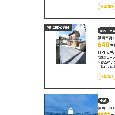
写真充実
PRICEDOWN
中古一戸
阪南市舞
640
万
月々支払
*35年ローン
※審査によ
詳しくは
写真充実
駐車場2
土地
阪南市＊
****