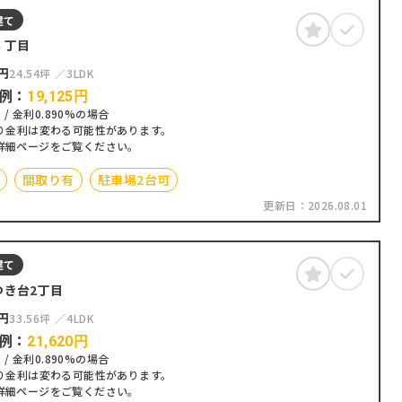
建て
３丁目
円
24.54坪
3LDK
例：
19,125
円
 / 金利0.890%の場合
り金利は変わる可能性があります。
詳細ページをご覧ください。
間取り有
駐車場2台可
更新日：
2026.08.01
建て
つき台2丁目
円
33.56坪
4LDK
例：
21,620
円
 / 金利0.890%の場合
り金利は変わる可能性があります。
詳細ページをご覧ください。