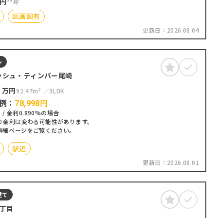
円
**坪
区画図有
更新日：
2026.08.04
ン
ッシュ・ティンバー尾崎
0
万円
92.47m²
3LDK
例：
78,998
円
 / 金利0.890%の場合
り金利は変わる可能性があります。
詳細ページをご覧ください。
駅近
更新日：
2026.08.01
建て
3丁目