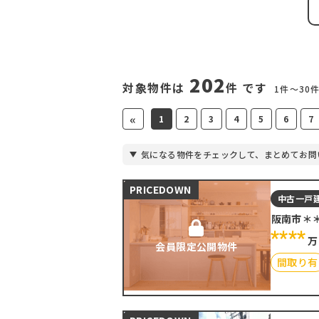
202
対象物件は
件 です
1件〜30
«
1
2
3
4
5
6
7
気になる物件をチェックして、まとめてお問
PRICEDOWN
中古一戸
阪南市＊
****
万
会員限定公開物件
間取り有