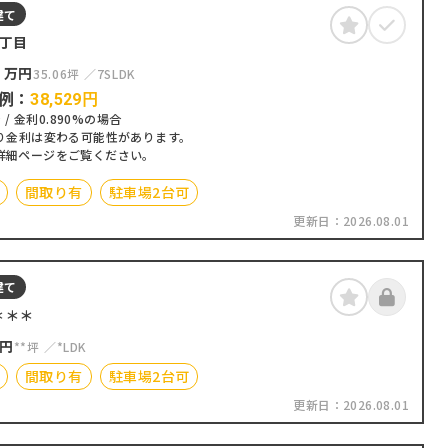
建て
3丁目
0
万円
35.06坪
7SLDK
例：
38,529
円
 / 金利0.890%の場合
り金利は変わる可能性があります。
詳細ページをご覧ください。
間取り有
駐車場2台可
更新日：
2026.08.01
建て
＊＊＊
円
**坪
*LDK
間取り有
駐車場2台可
更新日：
2026.08.01