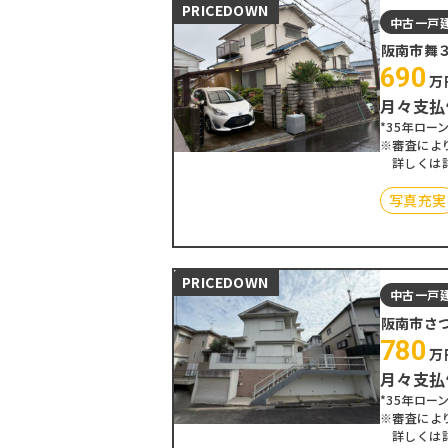
PRICEDOWN
中古一戸
阪南市舞
690
万
月々支払
*35年ローン
※審査によ
詳しくは
写真充実
PRICEDOWN
中古一戸
阪南市さ
780
万
月々支払
*35年ローン
※審査によ
詳しくは