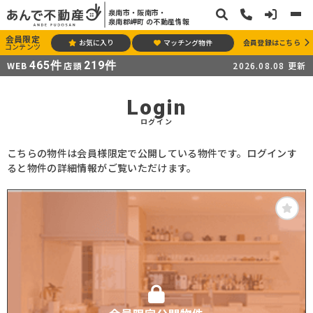
泉南市・阪南市・
泉南郡岬町 の不動産情報
会員限定
お気に入り
マッチング物件
会員登録はこちら
コンテンツ
465
件
219
件
WEB
店頭
2026.08.08
更新
Login
ログイン
こちらの物件は会員様限定で公開している物件です。ログインす
ると物件の詳細情報がご覧いただけます。