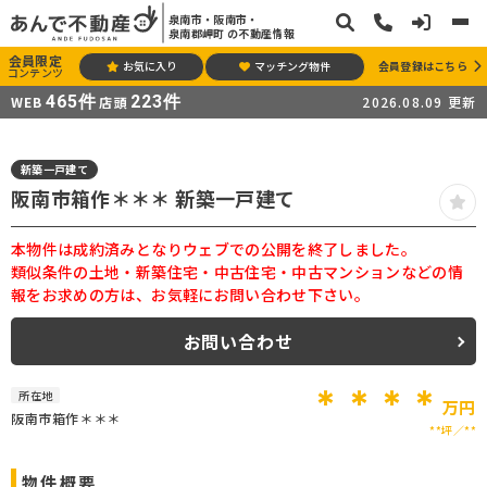
泉南市・阪南市・
泉南郡岬町 の不動産情報
会員限定
お気に入り
マッチング物件
会員登録はこちら
コンテンツ
465
件
223
件
WEB
店頭
2026.08.09
更新
新築一戸建て
阪南市箱作＊＊＊ 新築一戸建て
本物件は成約済みとなりウェブでの公開を終了しました。
類似条件の土地・新築住宅・中古住宅・中古マンションなどの情
報をお求めの方は、お気軽にお問い合わせ下さい。
お問い合わせ
＊＊＊＊
所在地
万円
阪南市箱作＊＊＊
**坪
**
物件概要