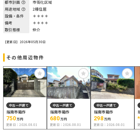
都市計画
市街化区域
用途地域
2種住居
設備・条件
＊＊＊＊
備考
＊＊＊＊
取引態様
仲介
【更新日】2026年05月30日
その他周辺物件
中古一戸建て
中古一戸建て
中古一戸建て
阪南市箱作
阪南市箱作
阪南市箱作
750
680
298
万円
万円
万円
更新日：
2026.08.01
更新日：
2026.08.01
更新日：
2026.08.01