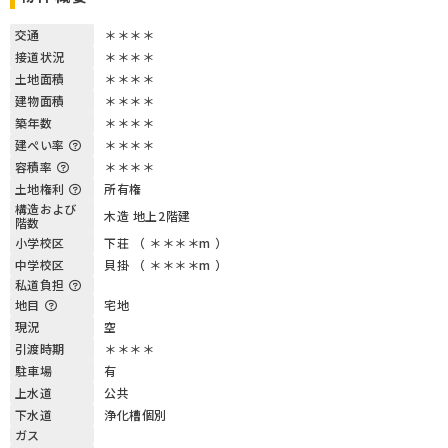
交通
＊＊＊＊
接道状況
＊＊＊＊
土地面積
＊＊＊＊
建物面積
＊＊＊＊
築年数
＊＊＊＊
建ぺい率
＊＊＊＊
容積率
＊＊＊＊
土地権利
所有権
構造および
木造 地上2階建
階数
小学校区
下荘 （ ＊＊＊＊m ）
中学校区
貝掛 （ ＊＊＊＊m ）
私道負担
地目
宅地
現況
空
引渡時期
＊＊＊＊
駐車場
有
上水道
公共
下水道
浄化槽個別
ガス