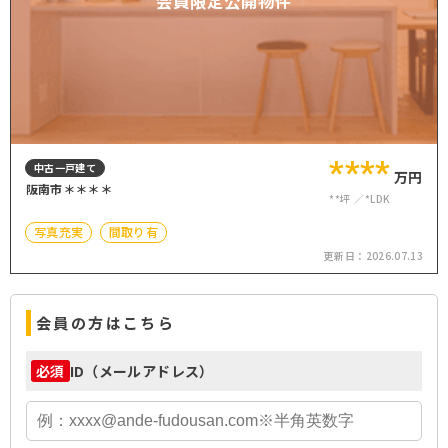
会員限定公開物件
****
中古一戸建て
万円
阪南市＊＊＊＊
**坪
*LDK
写真充実
間取り有
更新日：
2026.07.13
会員の方はこちら
ID（メールアドレス）
必須