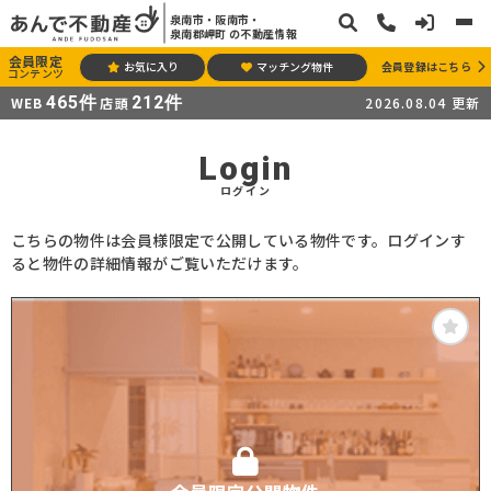
泉南市・阪南市・
泉南郡岬町 の不動産情報
会員限定
お気に入り
マッチング物件
会員登録はこちら
コンテンツ
465
件
212
件
WEB
店頭
2026.08.04
更新
Login
ログイン
こちらの物件は会員様限定で公開している物件です。ログインす
ると物件の詳細情報がご覧いただけます。