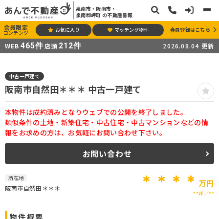
泉南市・阪南市・
泉南郡岬町 の不動産情報
会員限定
お気に入り
マッチング物件
会員登録はこちら
コンテンツ
465
件
212
件
WEB
店頭
2026.08.04
更新
中古一戸建て
阪南市自然田＊＊＊ 中古一戸建て
本物件は成約済みとなりウェブでの公開を終了しました。
類似条件の土地・新築住宅・中古住宅・中古マンションなどの情
報をお求めの方は、お気軽にお問い合わせ下さい。
お問い合わせ
＊＊＊＊
所在地
万円
阪南市自然田＊＊＊
**坪
**
物件概要