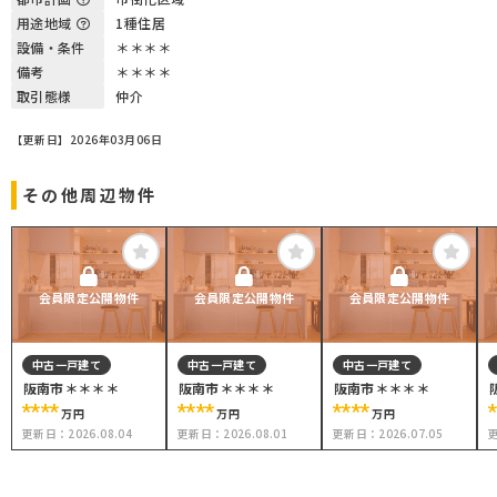
用途地域
1種住居
設備・条件
＊＊＊＊
備考
＊＊＊＊
取引態様
仲介
【更新日】2026年03月06日
その他周辺物件
会員限定公開物件
会員限定公開物件
会員限定公開物件
中古一戸建て
中古一戸建て
中古一戸建て
阪南市＊＊＊＊
阪南市＊＊＊＊
阪南市＊＊＊＊
****
****
****
万円
万円
万円
更新日：
2026.08.04
更新日：
2026.08.01
更新日：
2026.07.05