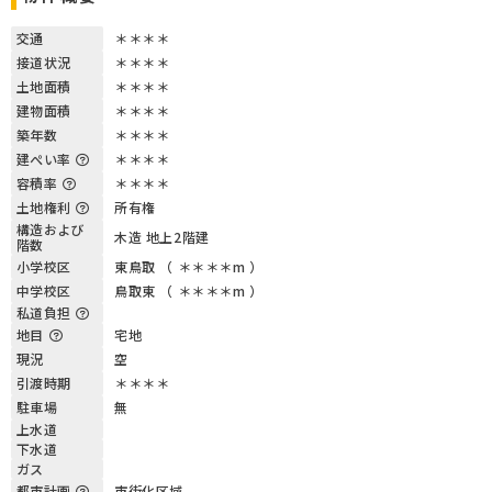
交通
＊＊＊＊
接道状況
＊＊＊＊
土地面積
＊＊＊＊
建物面積
＊＊＊＊
築年数
＊＊＊＊
建ぺい率
＊＊＊＊
容積率
＊＊＊＊
土地権利
所有権
構造および
木造 地上2階建
階数
小学校区
東鳥取 （ ＊＊＊＊m ）
中学校区
鳥取東 （ ＊＊＊＊m ）
私道負担
地目
宅地
現況
空
引渡時期
＊＊＊＊
駐車場
無
上水道
下水道
ガス
都市計画
市街化区域