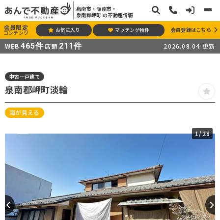
泉南市・阪南市・
泉南郡岬町 の不動産情報
会員限定
お気に入り
マッチング物件
会員登録はこちら
コンテンツ
465
件
211
件
WEB
店頭
2026.08.04
更新
中古一戸建て
泉南郡岬町淡輪
海が見える
1
/28