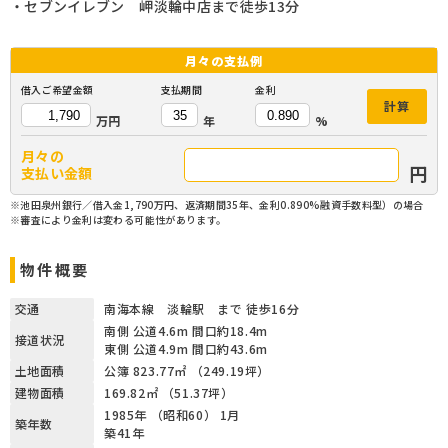
・セブンイレブン 岬淡輪中店まで徒歩13分
月々の
支払例
借入ご希望金額
支払期間
金利
計算
万円
年
%
月々の
円
支払い金額
※池田泉州銀行／借入金1,790万円、返済期間35年、金利0.890%融資手数料型）の場合
※審査により金利は変わる可能性があります。
物件概要
交通
南海本線 淡輪駅 まで 徒歩16分
南側 公道4.6m 間口約18.4m
接道状況
東側 公道4.9m 間口約43.6m
土地面積
公簿 823.77㎡ （249.19坪）
建物面積
169.82㎡ （51.37坪）
1985年 （昭和60） 1月
築年数
築41年