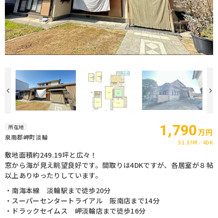
1,790
所在地
万円
泉南郡岬町淡輪
51.37坪
4DK
敷地面積約249.19坪と広々！
窓から海が見え眺望良好です。間取りは4DKですが、各居室が８帖
以上ありゆったりしています。
・南海本線 淡輪駅まで徒歩20分
・スーパーセンタートライアル 阪南店まで14分
・ドラックセイムス 岬淡輪店まで徒歩16分