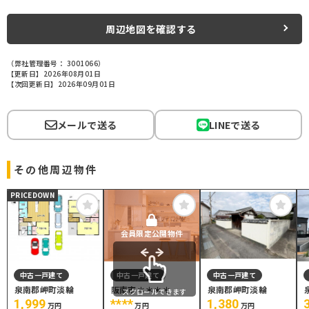
周辺地図を確認する
（弊社管理番号： 3001066）
【更新日】2026年08月01日
【次回更新日】2026年09月01日
メールで送る
LINEで送る
その他周辺物件
PRICEDOWN
会員限定公開物件
中古一戸建て
中古一戸建て
中古一戸建て
泉南郡岬町淡輪
阪南市＊＊＊＊
泉南郡岬町淡輪
スクロールできます
1,999
****
1,380
万円
万円
万円