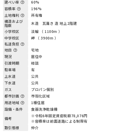
建ぺい率
60%
容積率
196%
土地権利
所有権
構造および
木造 瓦葺き 造 地上2階建
階数
小学校区
淡輪 （ 1100m ）
中学校区
岬 （ 3900m ）
私道負担
地目
宅地
現況
居住中
引渡時期
相談
駐車場
有
上水道
公共
下水道
公共
ガス
プロパン個別
都市計画
市街化区域
用途地域
1種住居
設備・条件
食器洗浄乾燥機
※令和6年固定資産税額78,076円
備考
※容積率は前面道路による制限有
取引態様
仲介