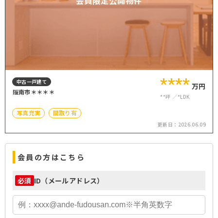
会員限定公開物件
****
中古一戸建て
万円
阪南市＊＊＊＊
**坪
*LDK
写真充実
間取り有
更新日：
2026.06.09
会員の方はこちら
ID（メールアドレス）
必須