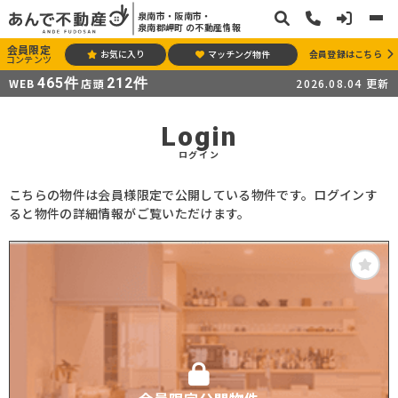
泉南市・阪南市・
泉南郡岬町 の不動産情報
会員限定
お気に入り
マッチング物件
会員登録はこちら
コンテンツ
465
件
212
件
WEB
店頭
2026.08.04
更新
Login
ログイン
こちらの物件は会員様限定で公開している物件です。ログインす
ると物件の詳細情報がご覧いただけます。