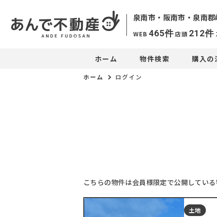
泉南市・阪南市・
泉南郡
465
件
212
件
WEB
店頭
ホーム
物件検索
購入の
ホーム
ログイン
こちらの物件は会員様限定で公開している
土地