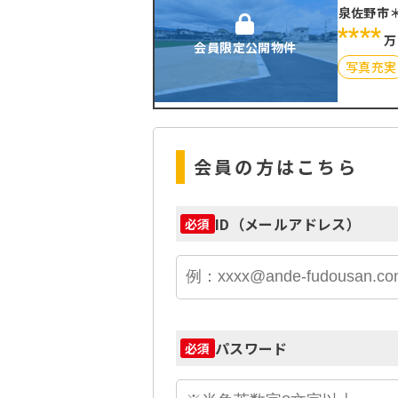
泉佐野市
****
万
会員限定公開物件
写真充実
会員の方はこちら
ID（メールアドレス）
必須
パスワード
必須