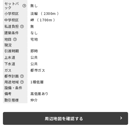
セットバ
無し
ック
小学校区
淡輪 （ 2300m ）
中学校区
岬 （ 1700m ）
私道負担
無
建築条件
なし
地目
宅地
現況
引渡時期
即時
上水道
公共
下水道
公共
ガス
都市ガス
都市計画
用途地域
1種低層
設備・条件
備考
高低差あり
取引態様
仲介
周辺地図を確認する