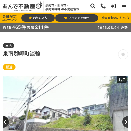
泉南市・阪南市・
泉南郡岬町 の不動産情報
会員限定
お気に入り
マッチング物件
会員登録はこちら
コンテンツ
465
件
211
件
WEB
店頭
2026.08.04
更新
土地
泉南郡岬町淡輪
駅近
1
/7