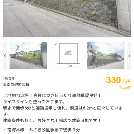
330
所在地
万円
泉南郡岬町淡輪
78.80坪
土地約78.8坪！高台につき日当たり通風眺望良好！
ライフラインも整っております。
駅まで徒歩6分と通勤通学も便利、前道は6.2mと広々していま
す。
建築条件も無く、お好きな工務店で建築可能です！
・南海本線 みさき公園駅まで徒歩６分