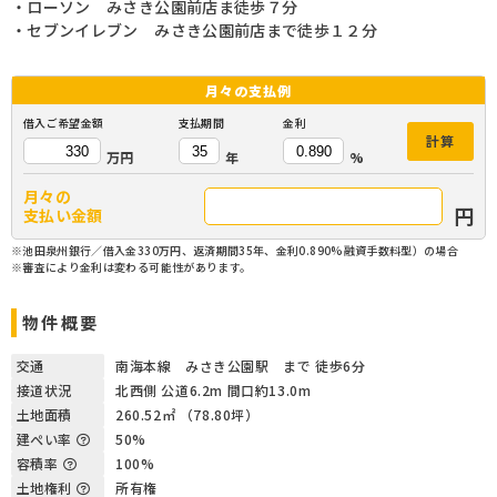
・ローソン みさき公園前店ま徒歩７分
・セブンイレブン みさき公園前店まで徒歩１２分
月々の
支払例
借入ご希望金額
支払期間
金利
計算
万円
年
%
月々の
円
支払い金額
※池田泉州銀行／借入金330万円、返済期間35年、金利0.890%融資手数料型）の場合
※審査により金利は変わる可能性があります。
物件概要
交通
南海本線 みさき公園駅 まで 徒歩6分
接道状況
北西側 公道6.2m 間口約13.0m
土地面積
260.52㎡ （78.80坪）
建ぺい率
50%
容積率
100%
土地権利
所有権