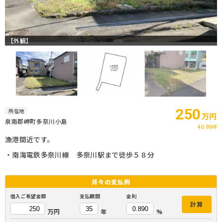
【外観】
250
所在地
万円
泉南郡岬町多奈川小島
40.99坪
漁港間近です。
・南海電鉄多奈川線 多奈川駅まで徒歩５８分
月々の
支払例
借入ご希望金額
支払期間
金利
計算
万円
年
%