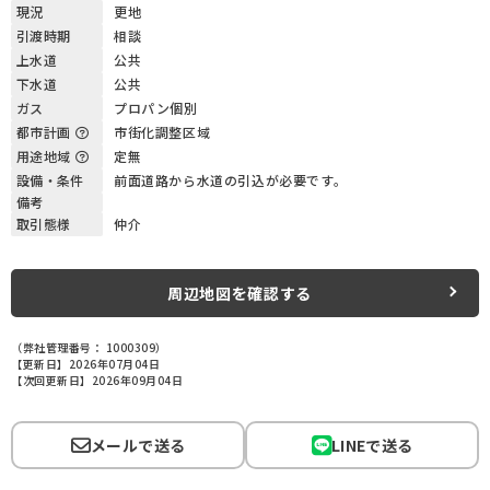
現況
更地
引渡時期
相談
上水道
公共
下水道
公共
ガス
プロパン個別
都市計画
市街化調整区域
用途地域
定無
設備・条件
前面道路から水道の引込が必要です。
備考
取引態様
仲介
周辺地図を確認する
（弊社管理番号： 1000309）
【更新日】2026年07月04日
【次回更新日】2026年09月04日
メールで送る
LINEで送る