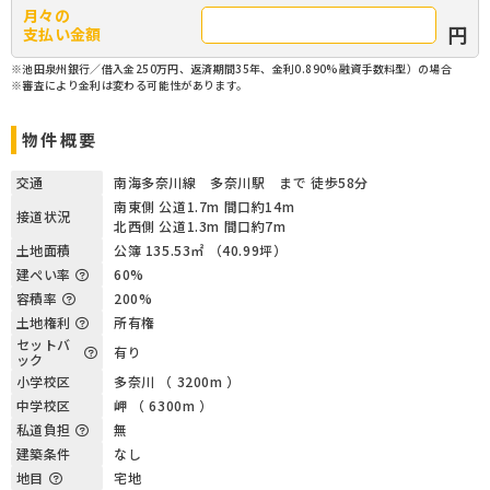
月々の
円
支払い金額
※池田泉州銀行／借入金250万円、返済期間35年、金利0.890%融資手数料型）の場合
※審査により金利は変わる可能性があります。
物件概要
交通
南海多奈川線 多奈川駅 まで 徒歩58分
南東側 公道1.7m 間口約14m
接道状況
北西側 公道1.3m 間口約7m
土地面積
公簿 135.53㎡ （40.99坪）
建ぺい率
60%
容積率
200%
土地権利
所有権
セットバ
有り
ック
小学校区
多奈川 （ 3200m ）
中学校区
岬 （ 6300m ）
私道負担
無
建築条件
なし
地目
宅地