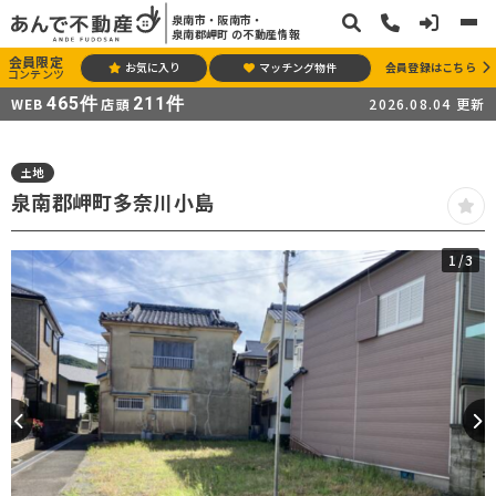
泉南市・阪南市・
泉南郡岬町 の不動産情報
会員限定
お気に入り
マッチング物件
会員登録はこちら
コンテンツ
465
件
211
件
WEB
店頭
2026.08.04
更新
土地
泉南郡岬町多奈川小島
1
/3