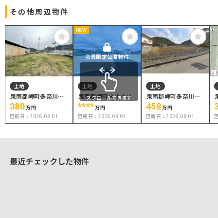
その他周辺物件
NEW
会員限定公開物件
土地
土地
土地
泉南郡岬町多奈川谷
泉南郡岬町＊＊＊＊
泉南郡岬町多奈川谷
スクロールできます
川
川
380
****
458
万円
万円
万円
更新日：
2026.08.01
更新日：
2026.08.01
更新日：
2026.08.01
最近チェックした物件